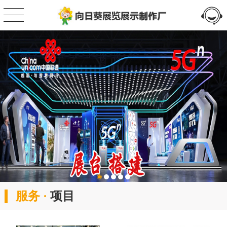
服务 ·
项目