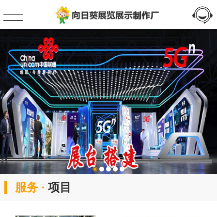
服务 ·
项目