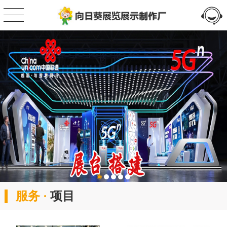
服务 ·
项目