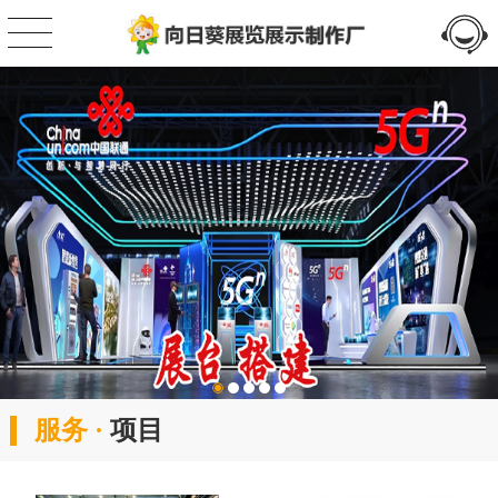
服务 ·
项目