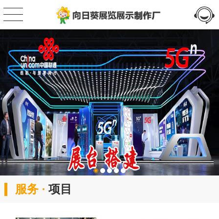
服务 ·
项目